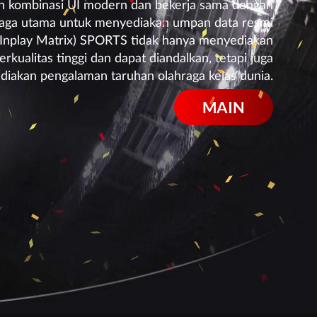
n kombinasi UI modern dan bekerja sama dengan
raga utama untuk menyediakan umpan data resmi
 (Inplay Matrix) SPORTS tidak hanya menyediakan
rkualitas tinggi dan dapat diandalkan, tetapi juga
iakan pengalaman taruhan olahraga kelas dunia.
MAIN