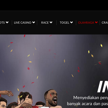
OTS
LIVE CASINO
RACE
TOGEL
OLAHRAGA
CRA
I
Menyediakan peng
banyak acara dan pasa