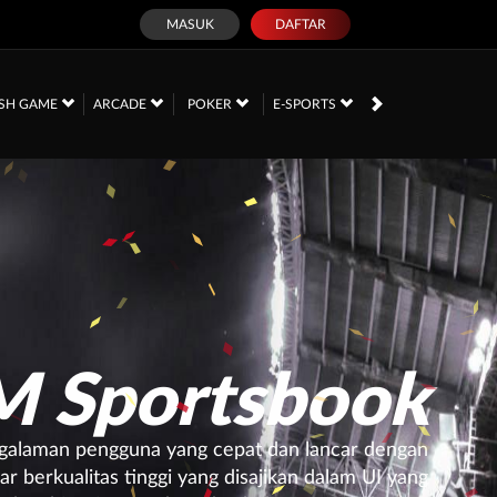
MASUK
DAFTAR
SH GAME
ARCADE
POKER
E-SPORTS
SABUNG AYAM
M Sportsbook
alaman pengguna yang cepat dan lancar dengan
r berkualitas tinggi yang disajikan dalam UI yang