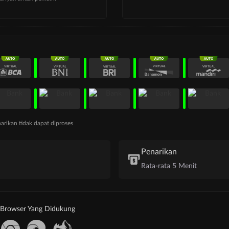
arikan tidak dapat diproses
Penarikan
Rata-rata 5 Menit
Browser Yang Didukung