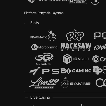
Platform Penyedia Layanan
Slots
Live Casino