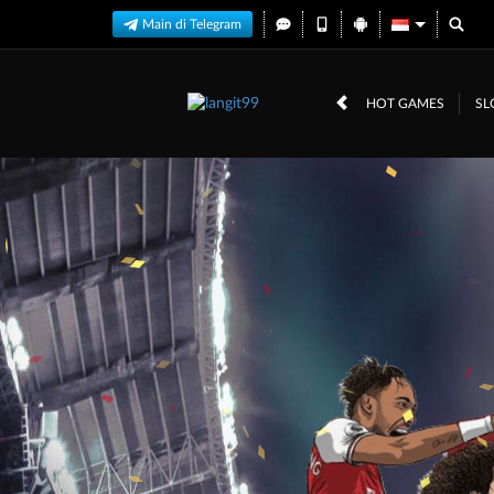
Main di Telegram
HOT GAMES
SL