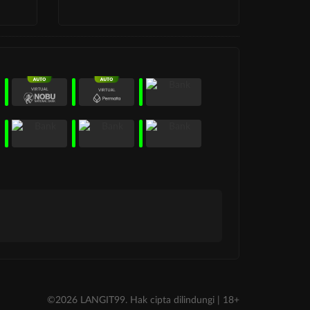
©2026 LANGIT99. Hak cipta dilindungi | 18+