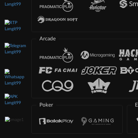
Arcade
Poker
E