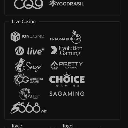
Live Casino
Race
Togel