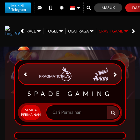
Main di
MASUK
DAF
Telegram
VE CASINO
RACE
TOGEL
OLAHRAGA
CRASH GAME
AR
SPADE GAMING
SEMUA
PERMAINAN