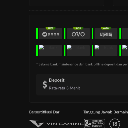
* Selama bank maintenance dan bank offline deposit dan pen
Deposit
Rata-rata 3 Menit
Bersertifikasi Dari
Tanggung Jawab Bermain