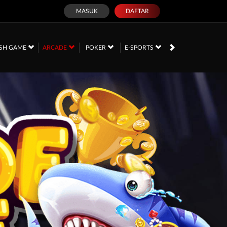
MASUK
DAFTAR
SH GAME
ARCADE
POKER
E-SPORTS
SABUNG AYAM