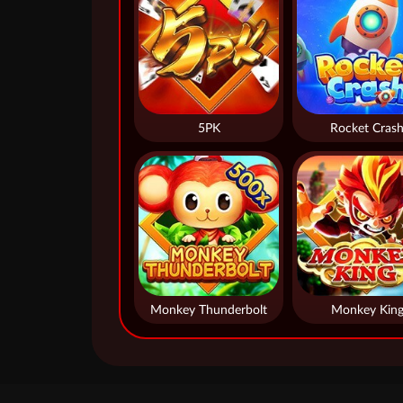
5PK
Rocket Cras
Monkey Thunderbolt
Monkey Kin