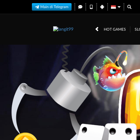
Main di Telegram
HOT GAMES
SL