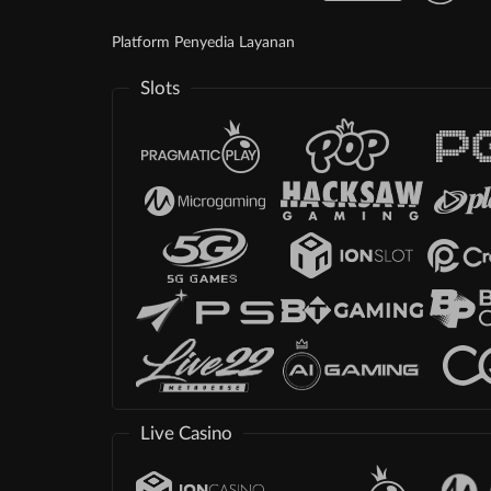
Platform Penyedia Layanan
Slots
Live Casino