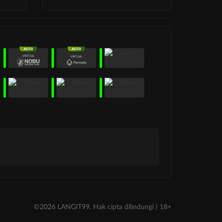
©2026 LANGIT99. Hak cipta dilindungi | 18+