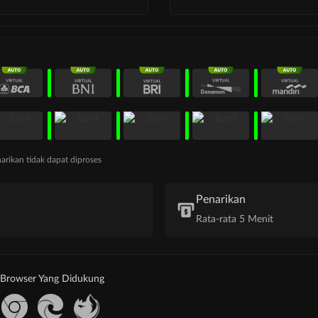
arikan tidak dapat diproses
Penarikan
Rata-rata 5 Menit
Browser Yang Didukung