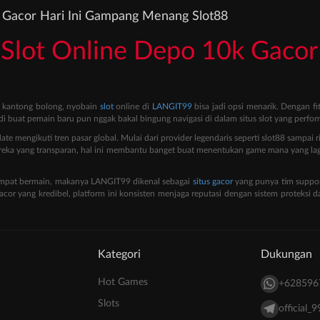
k Gacor Hari Ini Gampang Menang Slot88
 Slot Online Depo 10k Gacor
n kantong bolong, nyobain
slot
online di
LANGIT99
bisa jadi opsi menarik. Dengan fit
adi buat pemain baru pun nggak bakal bingung navigasi di dalam situs slot yang perfo
o date mengikuti tren pasar global. Mulai dari provider legendaris seperti slot88 sampai 
eka yang transparan, hal ini membantu banget buat menentukan game mana yang la
empat bermain, makanya LANGIT99 dikenal sebagai
situs gacor
yang punya tim support
cor yang kredibel, platform ini konsisten menjaga reputasi dengan sistem proteksi 
Kategori
Dukungan
Hot Games
+628596
Slots
official_