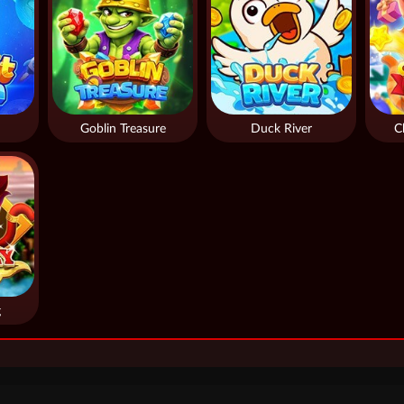
h
Goblin Treasure
Duck River
C
g