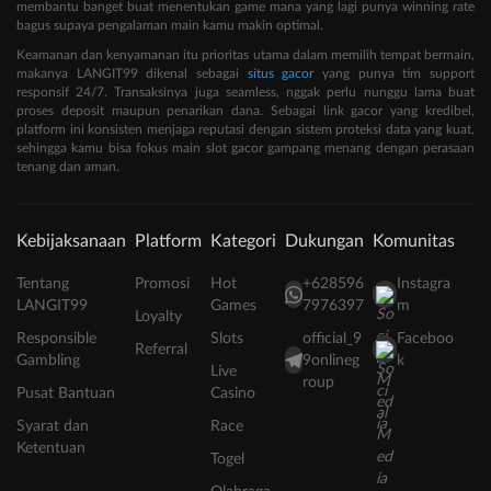
membantu banget buat menentukan game mana yang lagi punya winning rate
bagus supaya pengalaman main kamu makin optimal.
Keamanan dan kenyamanan itu prioritas utama dalam memilih tempat bermain,
makanya LANGIT99 dikenal sebagai
situs gacor
yang punya tim support
responsif 24/7. Transaksinya juga seamless, nggak perlu nunggu lama buat
proses deposit maupun penarikan dana. Sebagai link gacor yang kredibel,
platform ini konsisten menjaga reputasi dengan sistem proteksi data yang kuat,
sehingga kamu bisa fokus main slot gacor gampang menang dengan perasaan
tenang dan aman.
Kebijaksanaan
Platform
Kategori
Dukungan
Komunitas
Tentang
Promosi
Hot
+628596
Instagra
LANGIT99
Games
7976397
m
Loyalty
Responsible
Slots
official_9
Faceboo
Referral
Gambling
9onlineg
k
Live
roup
Pusat Bantuan
Casino
Syarat dan
Race
Ketentuan
Togel