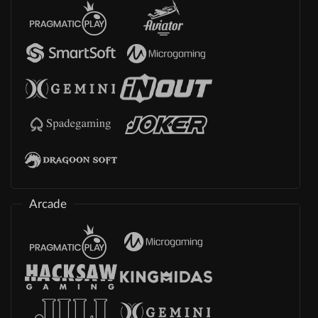
Arcade