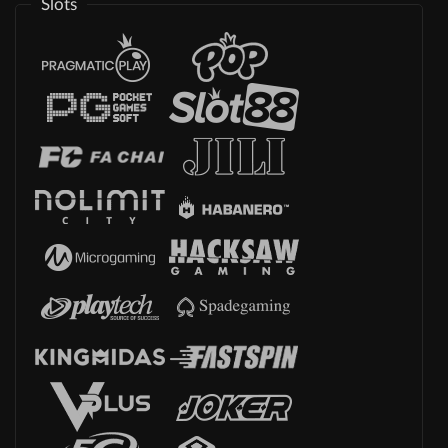
Slots