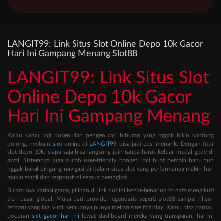
LANGIT99: Link Situs Slot Online Depo 10k Gacor
Hari Ini Gampang Menang Slot88
LANGIT99: Link Situs Slot
Online Depo 10k Gacor
Hari Ini Gampang Menang
Kalau kamu lagi bosen dan pengen cari hiburan yang nggak bikin kantong
bolong, nyobain
slot
online di
LANGIT99
bisa jadi opsi menarik. Dengan fitur
slot depo 10k, siapa saja bisa langsung join tanpa harus keluar modal gede di
awal. Sistemnya juga sudah user-friendly banget, jadi buat pemain baru pun
nggak bakal bingung navigasi di dalam situs slot yang performanya makin hari
makin stabil dan responsif di semua perangkat.
Bicara soal variasi game, pilihan di link slot ini benar-benar up to date mengikuti
tren pasar global. Mulai dari provider legendaris seperti slot88 sampai rilisan
terbaru yang lagi viral, semuanya punya mekanisme fair play. Kamu bisa pantau
bocoran
slot gacor hari ini
lewat dashboard mereka yang transparan, hal ini