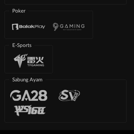
Poker
E-Sports
Sabung Ayam