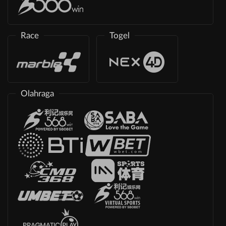
Race
Togel
Olahraga