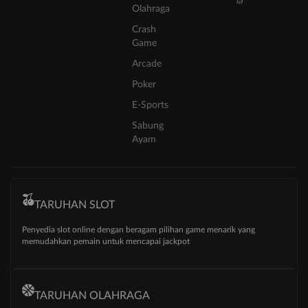
Olahraga
Crash
Game
Arcade
Poker
E-Sports
Sabung
Ayam
TARUHAN SLOT
Penyedia slot online dengan beragam pilihan game menarik yang
memudahkan pemain untuk mencapai jackpot
TARUHAN OLAHRAGA