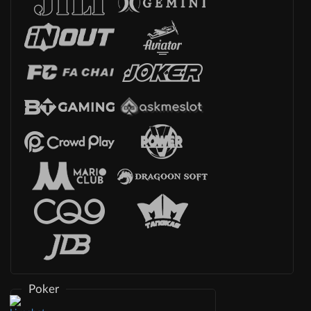
Poker