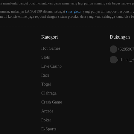
MARIO CLUB