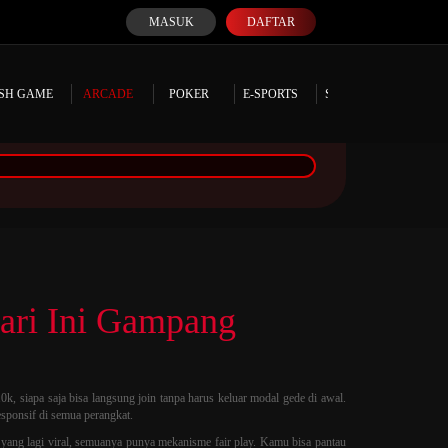
MASUK
DAFTAR
SH GAME
ARCADE
POKER
E-SPORTS
SABUNG AYAM