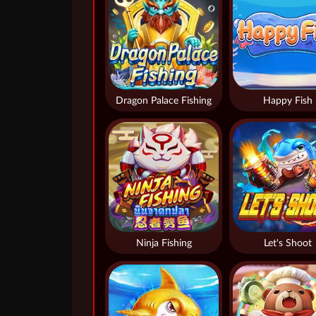
Dragon Palace Fishing
Happy Fish
Ninja Fishing
Let's Shoot