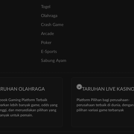
Togel
Olahraga
Crash Game
Arcade
Poker
E-Sports
Sabung Ayam
ARUHAN OLAHRAGA
TARUHAN LIVE KASIN
book Gaming Platform Terbaik
Platform Pilihan bagi perusahaan-
rkan lebih banyak game, odds yang
perusahaan terbaik di dunia, dengan
tinggi, dan menyediakan pilihan yang
pilihan variasi game terbanyak
banyak untuk pemain.