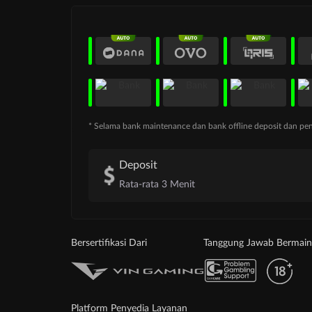
* Selama bank maintenance dan bank offline deposit dan pen
Deposit
Rata-rata 3 Menit
Bersertifikasi Dari
Tanggung Jawab Bermain
Platform Penyedia Layanan