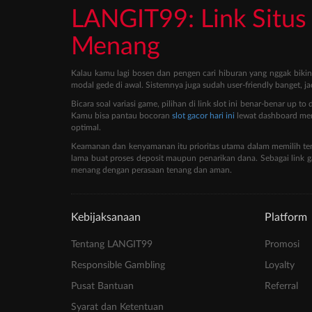
LANGIT99: Link Situs
Menang
Kalau kamu lagi bosen dan pengen cari hiburan yang nggak biki
modal gede di awal. Sistemnya juga sudah user-friendly banget, j
Bicara soal variasi game, pilihan di link slot ini benar-benar up t
Kamu bisa pantau bocoran
slot gacor hari ini
lewat dashboard mer
optimal.
Keamanan dan kenyamanan itu prioritas utama dalam memilih t
lama buat proses deposit maupun penarikan dana. Sebagai link ga
menang dengan perasaan tenang dan aman.
Kebijaksanaan
Platform
Tentang LANGIT99
Promosi
Responsible Gambling
Loyalty
Pusat Bantuan
Referral
Syarat dan Ketentuan