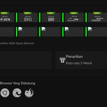
arikan tidak dapat diproses
Penarikan
Rata-rata 5 Menit
Browser Yang Didukung