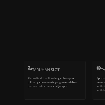
TARUHAN SLOT
T
Penyedia slot online dengan beragam
Sports
pilihan game menarik yang memudahkan
menawa
pemain untuk mencapai jackpot
lebih 
lebih 