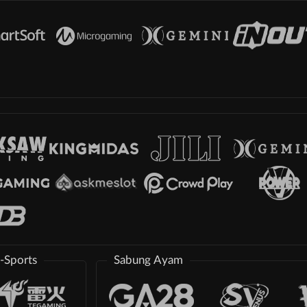
-Sports
Sabung Ayam