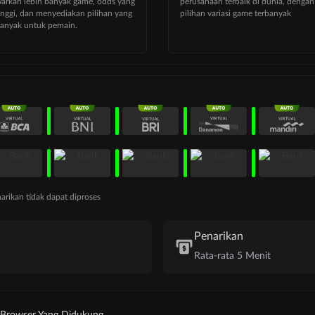
rkan lebih banyak game, odds yang
perusahaan terbaik di dunia, dengan
tinggi, dan menyediakan pilihan yang
pilihan variasi game terbanyak
banyak untuk pemain.
arikan tidak dapat diproses
Penarikan
Rata-rata 5 Menit