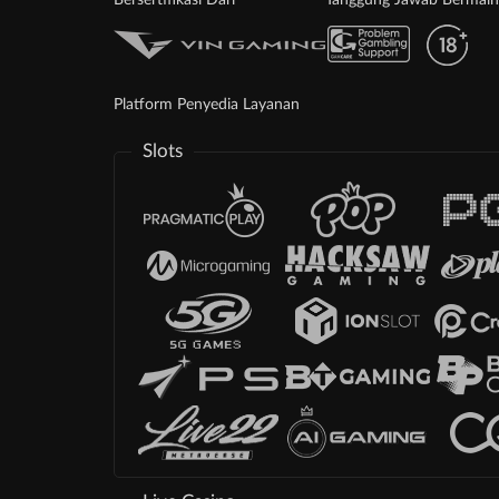
Bersertifikasi Dari
Tanggung Jawab Bermain
Platform Penyedia Layanan
Slots