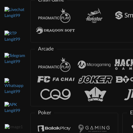
Arcade
Poker
E