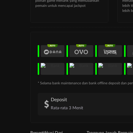
pilihan game menarik yang memudahkan
menawa
pemain untuk mencapai jackpot
lebih 
lebih 
* Selama bank maintenance dan bank offline deposit dan pen
Deposit
Rata-rata 3 Menit