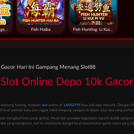
Fish Hunter Spongebob
Fish Haiba
Fish Hunting: Li Kui Pi Yu
k Gacor Hari Ini Gampang Menang Slot88
 Slot Online Depo 10k Gacor
n kantong bolong, nyobain
slot
online di
LANGIT99
bisa jadi opsi menarik. Dengan fit
adi buat pemain baru pun nggak bakal bingung navigasi di dalam situs slot yang perfo
o date mengikuti tren pasar global. Mulai dari provider legendaris seperti slot88 sampai 
eka yang transparan, hal ini membantu banget buat menentukan game mana yang la