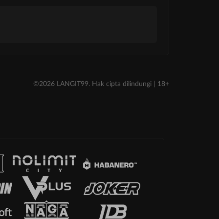
©2026 LANGIT99. Hak cipta dilindungi | 18+