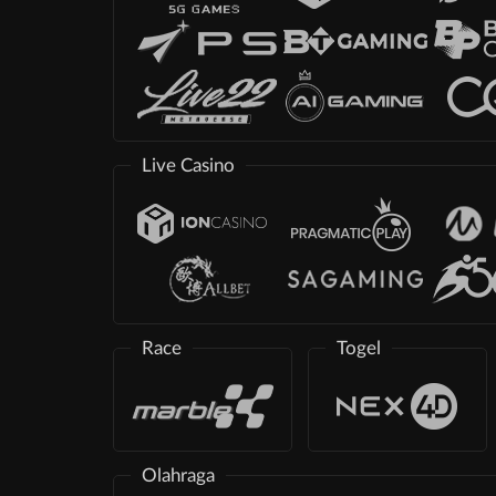
Live Casino
Race
Togel
Olahraga