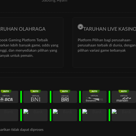
Sabung Ayam
ARUHAN OLAHRAGA
TARUHAN LIVE KASIN
book Gaming Platform Terbaik
Platform Pilihan bagi perusahaan-
rkan lebih banyak game, odds yang
perusahaan terbaik di dunia, dengan
tinggi, dan menyediakan pilihan yang
pilihan variasi game terbanyak
banyak untuk pemain.
arikan tidak dapat diproses