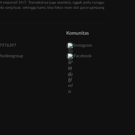
 responsif 24/7. Transaksinya juga seamless, nggak perlu nunggu
data yang kuat, sehingga kamu bisa fokus main slot gacor gampang
Komunitas
7976397
Instagram
99onlinegroup
Facebook