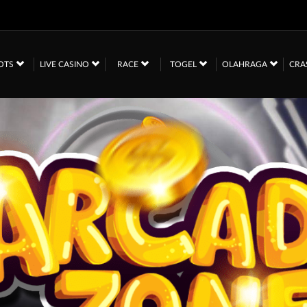
OTS
LIVE CASINO
RACE
TOGEL
OLAHRAGA
CRA