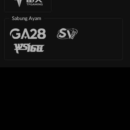
Sabung Ayam