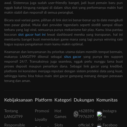
awal. Sistemnya juga sudah user-friendly banget, jadi buat pemain baru pun
nggak bakal bingung navigasi di dalam situs slot yang performanya makin hari
makin stabil dan responsif di semua perangkat.
Bicara soal variasi game, pilihan di link slot ini benar-benar up to date mengikuti
tren pasar global. Mulai dari provider legendaris seperti slot88 sampai rilisan
terbaru yang lagi viral, semuanya punya mekanisme fair play. Kamu bisa pantau
bocoran
slot gacor hari ini
lewat dashboard mereka yang transparan, hal ini
membantu banget buat menentukan game mana yang lagi punya winning rate
bagus supaya pengalaman main kamu makin optimal.
Keamanan dan kenyamanan itu prioritas utama dalam memilih tempat bermain,
makanya LANGIT99 dikenal sebagai
situs gacor
yang punya tim support
responsif 24/7. Transaksinya juga seamless, nggak perlu nunggu lama buat
proses deposit maupun penarikan dana. Sebagai link gacor yang kredibel,
platform ini konsisten menjaga reputasi dengan sistem proteksi data yang kuat,
sehingga kamu bisa fokus main slot gacor gampang menang dengan perasaan
tenang dan aman.
Kebijaksanaan
Platform
Kategori
Dukungan
Komunitas
Tentang
Promosi
Hot
+628596
Instagra
LANGIT99
Games
7976397
m
Loyalty
Responsible
Slots
official_9
Faceboo