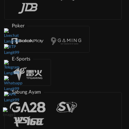
Poker
E-Sports
Sabung Ayam