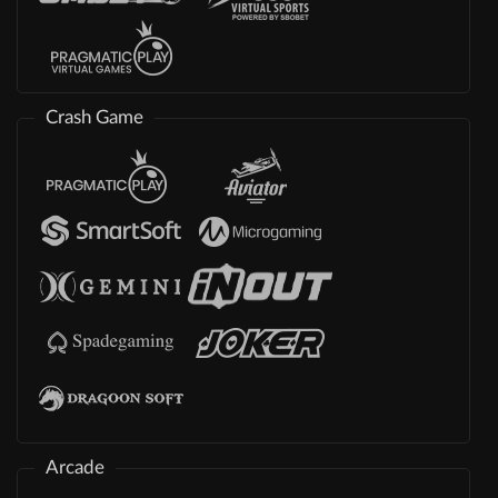
Crash Game
Arcade