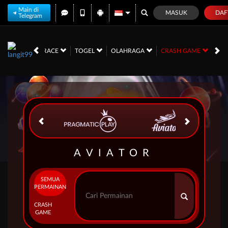
Main di
MASUK
DAF
Telegram
VE CASINO
RACE
TOGEL
OLAHRAGA
CRASH GAME
AR
AVIATOR
SEMUA
PERMAINAN
CRASH
GAME