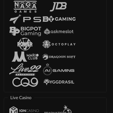
Live Casino