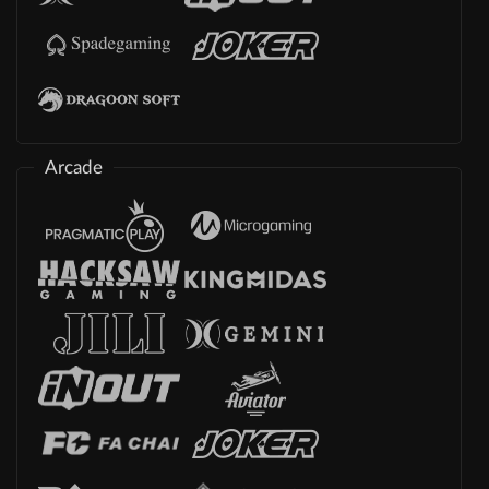
Arcade