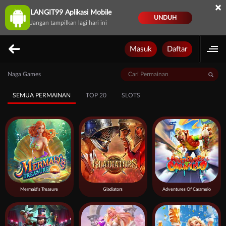
×
LANGIT99 Aplikasi Mobile
UNDUH
Jangan tampilkan lagi hari ini
Masuk
Daftar
Naga Games
SEMUA PERMAINAN
TOP 20
SLOTS
Mermaid's Treasure
Gladiators
Adventures Of Caramelo