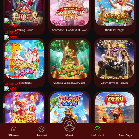
Amazing Circus
Aphrodite - Goddess of Love
Bierfest Delight
Bikini Babes
Chasing Leprechaun Coins
Countdown to Fortune
9Gaming
Promosi
Masuk
Hub. Kami
Akun Saya
Dragon Wonder
Ducky Spin
Legendary El Toro