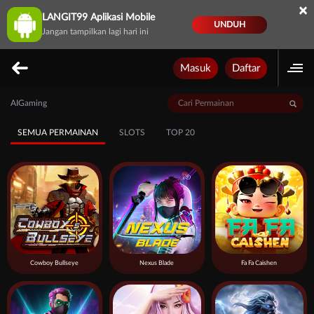
×
LANGIT99 Aplikasi Mobile
UNDUH
Jangan tampilkan lagi hari ini
Masuk
Daftar
AIGaming
SEMUA PERMAINAN
SLOTS
TOP 20
Cowboy Bullseye
Nexus Blade
Fa Fa Caishen