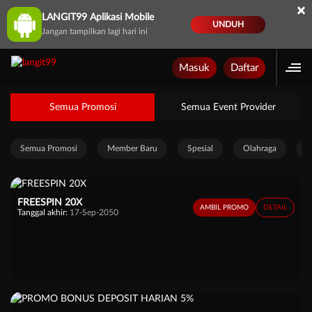
×
LANGIT99 Aplikasi Mobile
UNDUH
Jangan tampilkan lagi hari ini
Masuk
Daftar
Semua Promosi
Semua Event Provider
Semua Promosi
Member Baru
Spesial
Olahraga
L
FREESPIN 20X
AMBIL PROMO
DETAIL
Tanggal akhir:
17-Sep-2050