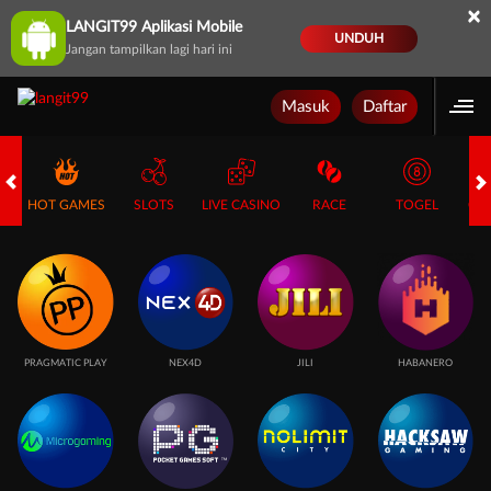
×
LANGIT99 Aplikasi Mobile
UNDUH
Jangan tampilkan lagi hari ini
Masuk
Daftar
HOT GAMES
SLOTS
LIVE CASINO
RACE
TOGEL
OL
PRAGMATIC PLAY
NEX4D
JILI
HABANERO