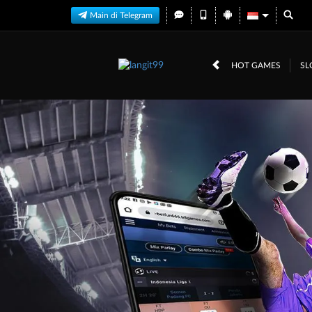
Main di Telegram
HOT GAMES
SL