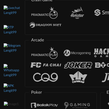
Arcade
Poker
E