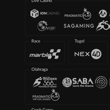
Live Casino
Race
Togel
Olahraga
Crash Game