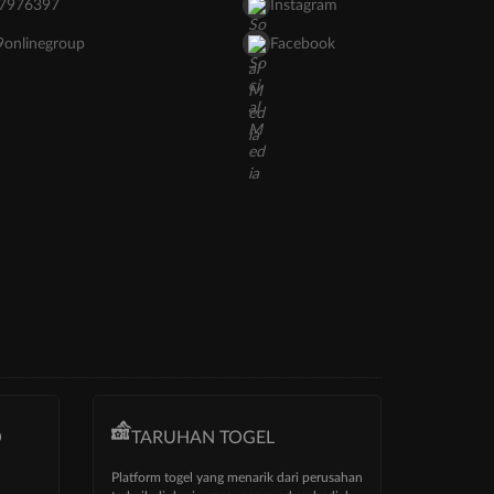
7976397
Instagram
99onlinegroup
Facebook
O
TARUHAN TOGEL
Platform togel yang menarik dari perusahan