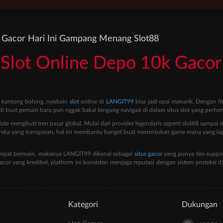
k Gacor Hari Ini Gampang Menang Slot88
 Slot Online Depo 10k Gacor
n kantong bolong, nyobain
slot
online di
LANGIT99
bisa jadi opsi menarik. Dengan fit
adi buat pemain baru pun nggak bakal bingung navigasi di dalam situs slot yang perfo
o date mengikuti tren pasar global. Mulai dari provider legendaris seperti slot88 sampai 
eka yang transparan, hal ini membantu banget buat menentukan game mana yang la
empat bermain, makanya LANGIT99 dikenal sebagai
situs gacor
yang punya tim support
cor yang kredibel, platform ini konsisten menjaga reputasi dengan sistem proteksi 
Kategori
Dukungan