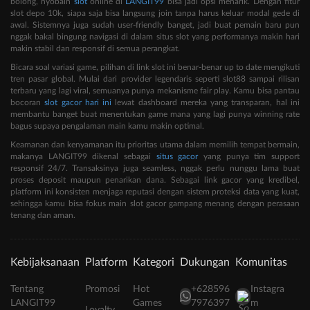
bolong, nyobain
slot
online di
LANGIT99
bisa jadi opsi menarik. Dengan fitur
slot depo 10k, siapa saja bisa langsung join tanpa harus keluar modal gede di
awal. Sistemnya juga sudah user-friendly banget, jadi buat pemain baru pun
nggak bakal bingung navigasi di dalam situs slot yang performanya makin hari
makin stabil dan responsif di semua perangkat.
Bicara soal variasi game, pilihan di link slot ini benar-benar up to date mengikuti
tren pasar global. Mulai dari provider legendaris seperti slot88 sampai rilisan
terbaru yang lagi viral, semuanya punya mekanisme fair play. Kamu bisa pantau
bocoran
slot gacor hari ini
lewat dashboard mereka yang transparan, hal ini
membantu banget buat menentukan game mana yang lagi punya winning rate
bagus supaya pengalaman main kamu makin optimal.
Keamanan dan kenyamanan itu prioritas utama dalam memilih tempat bermain,
makanya LANGIT99 dikenal sebagai
situs gacor
yang punya tim support
responsif 24/7. Transaksinya juga seamless, nggak perlu nunggu lama buat
proses deposit maupun penarikan dana. Sebagai link gacor yang kredibel,
platform ini konsisten menjaga reputasi dengan sistem proteksi data yang kuat,
sehingga kamu bisa fokus main slot gacor gampang menang dengan perasaan
tenang dan aman.
Kebijaksanaan
Platform
Kategori
Dukungan
Komunitas
Tentang
Promosi
Hot
+628596
Instagra
LANGIT99
Games
7976397
m