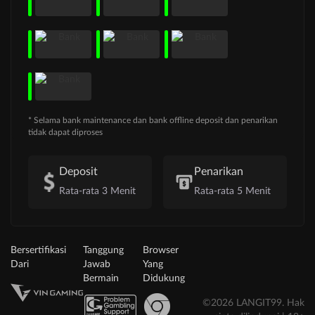
* Selama bank maintenance dan bank offline deposit dan penarikan
tidak dapat diproses
Deposit
Penarikan
Rata-rata 3 Menit
Rata-rata 5 Menit
Bersertifikasi
Tanggung
Browser
Dari
Jawab
Yang
Bermain
Didukung
©2026 LANGIT99. Hak