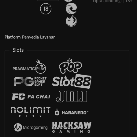
cipta dilindungi | 18+
Platform Penyedia Layanan
Slots