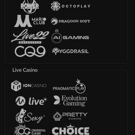
Live Casino