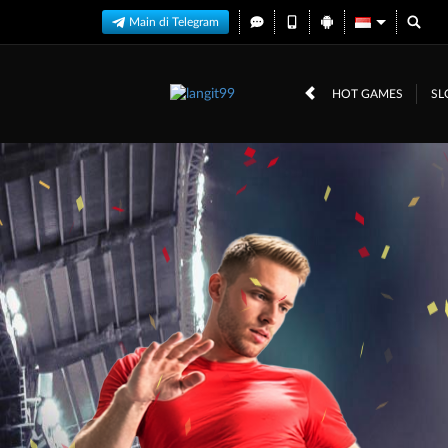
Main di Telegram
HOT GAMES
SL