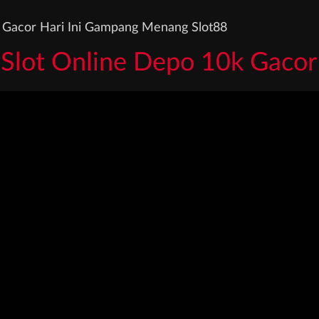
k Gacor Hari Ini Gampang Menang Slot88
 Slot Online Depo 10k Gacor
n kantong bolong, nyobain
slot
online di
LANGIT99
bisa jadi opsi menarik. Dengan fit
adi buat pemain baru pun nggak bakal bingung navigasi di dalam situs slot yang perfo
o date mengikuti tren pasar global. Mulai dari provider legendaris seperti slot88 sampai 
eka yang transparan, hal ini membantu banget buat menentukan game mana yang la
empat bermain, makanya LANGIT99 dikenal sebagai
situs gacor
yang punya tim support
cor yang kredibel, platform ini konsisten menjaga reputasi dengan sistem proteksi 
Kategori
Dukungan
Hot Games
+628596
Slots