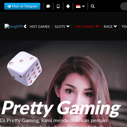
Main di Telegram
HOT GAMES
SLOTS
LIVE CASINO
RACE
TO
Pretty Gaming
Di Pretty Gaming, kami mendedikasikan pemain