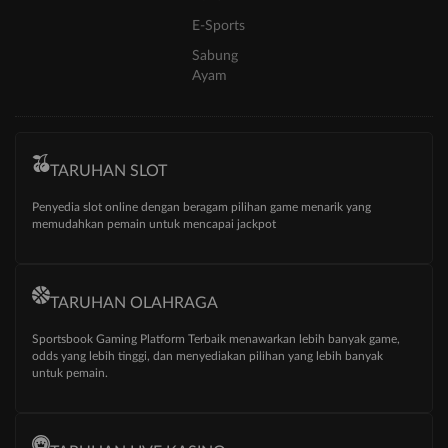
E-Sports
Sabung
Ayam
TARUHAN SLOT
Penyedia slot online dengan beragam pilihan game menarik yang
memudahkan pemain untuk mencapai jackpot
TARUHAN OLAHRAGA
Sportsbook Gaming Platform Terbaik menawarkan lebih banyak game,
odds yang lebih tinggi, dan menyediakan pilihan yang lebih banyak
untuk pemain.