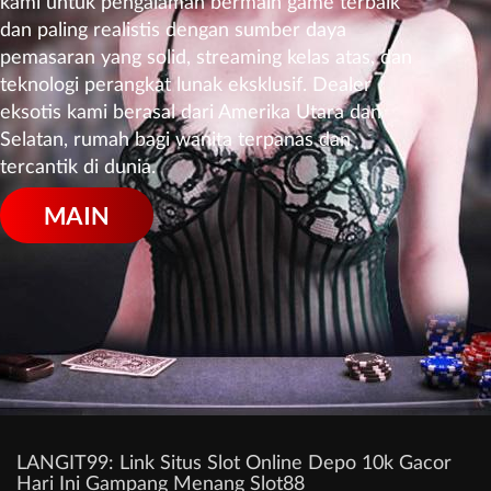
kami untuk pengalaman bermain game terbaik
dan paling realistis dengan sumber daya
pemasaran yang solid, streaming kelas atas, dan
teknologi perangkat lunak eksklusif. Dealer
eksotis kami berasal dari Amerika Utara dan
Selatan, rumah bagi wanita terpanas dan
tercantik di dunia.
MAIN
LANGIT99: Link Situs Slot Online Depo 10k Gacor
Hari Ini Gampang Menang Slot88