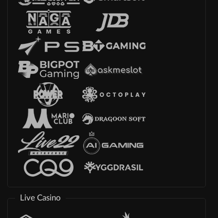
Live Casino