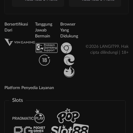
Bersertifikasi
Tanggung
Browser
Dari
Jawab
Yang
Bermain
Didukung
©2026 LANGIT99. Hak
cipta dilindungi | 18+
Platform Penyedia Layanan
Slots