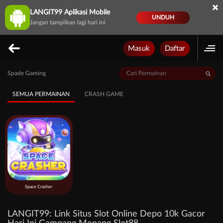
×
LANGIT99 Aplikasi Mobile
UNDUH
Jangan tampilkan lagi hari ini
Masuk
Daftar
Spade Gaming
SEMUA PERMAINAN
CRASH GAME
Space Crasher
LANGIT99: Link Situs Slot Online Depo 10k Gacor