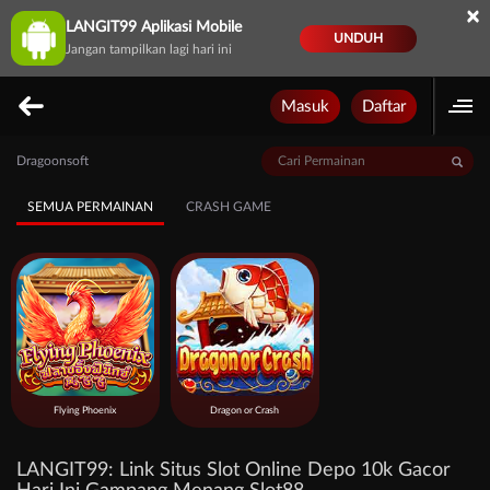
×
LANGIT99 Aplikasi Mobile
UNDUH
Jangan tampilkan lagi hari ini
Masuk
Daftar
Dragoonsoft
SEMUA PERMAINAN
CRASH GAME
Flying Phoenix
Dragon or Crash
LANGIT99: Link Situs Slot Online Depo 10k Gacor