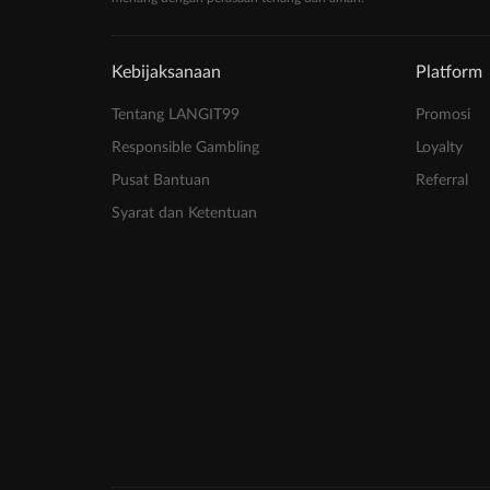
Kebijaksanaan
Platform
Tentang LANGIT99
Promosi
Responsible Gambling
Loyalty
Pusat Bantuan
Referral
Syarat dan Ketentuan