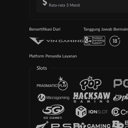
Rata-rata 3 Menit
Bersertifikasi Dari
Tanggung Jawab Bermain
Platform Penyedia Layanan
Slots