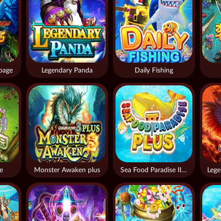
page
Legendary Panda
Daily Fishing
e
Monster Awaken plus
Sea Food Paradise II Plus