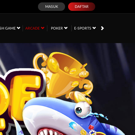
MASUK
DAFTAR
SH GAME
ARCADE
POKER
E-SPORTS
SABUNG AYAM