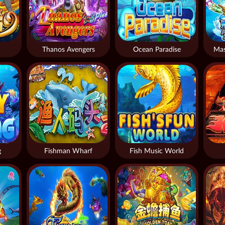
Thanos Avengers
Ocean Paradise
Mas
g
Fishman Wharf
Fish Music World