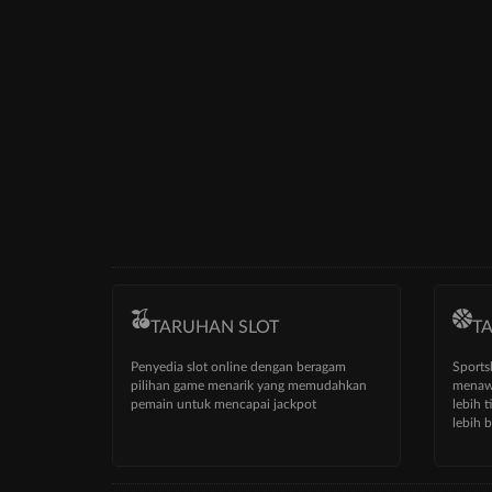
TARUHAN SLOT
T
Penyedia slot online dengan beragam
Sports
pilihan game menarik yang memudahkan
menawa
pemain untuk mencapai jackpot
lebih 
lebih 