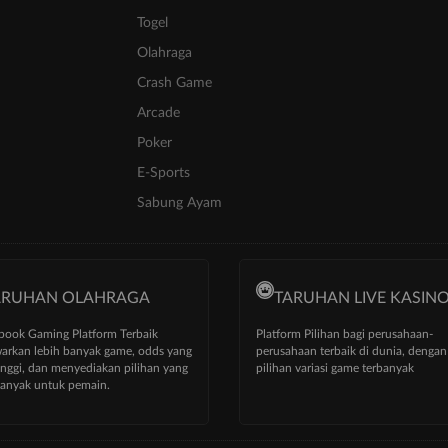
Togel
Olahraga
Crash Game
Arcade
Poker
E-Sports
Sabung Ayam
ARUHAN OLAHRAGA
TARUHAN LIVE KASIN
book Gaming Platform Terbaik
Platform Pilihan bagi perusahaan-
rkan lebih banyak game, odds yang
perusahaan terbaik di dunia, dengan
tinggi, dan menyediakan pilihan yang
pilihan variasi game terbanyak
banyak untuk pemain.