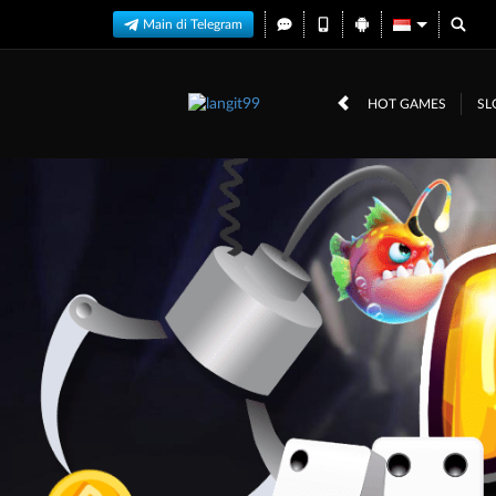
Main di Telegram
HOT GAMES
SL