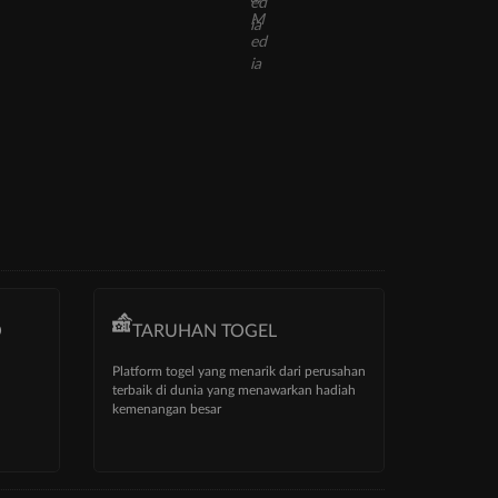
O
TARUHAN TOGEL
Platform togel yang menarik dari perusahan
terbaik di dunia yang menawarkan hadiah
kemenangan besar