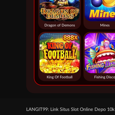
Dragon of Demons
Mines
King Of Football
Fishing Disc
LANGIT99: Link Situs Slot Online Depo 10