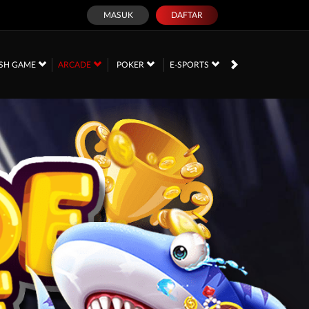
MASUK
DAFTAR
SH GAME
ARCADE
POKER
E-SPORTS
SABUNG AYAM