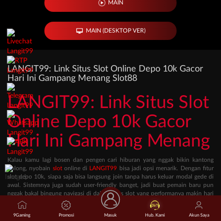
MAIN
MAIN (DESKTOP VER)
LANGIT99: Link Situs Slot Online Depo 10k Gacor
Hari Ini Gampang Menang Slot88
LANGIT99: Link Situs Slot
Online Depo 10k Gacor
Hari Ini Gampang Menang
Kalau kamu lagi bosen dan pengen cari hiburan yang nggak bikin kantong
bolong, nyobain
slot
online di
LANGIT99
bisa jadi opsi menarik. Dengan fitur
slot depo 10k, siapa saja bisa langsung join tanpa harus keluar modal gede di
awal. Sistemnya juga sudah user-friendly banget, jadi buat pemain baru pun
nggak bakal bingung navigasi di dalam situs slot yang performanya makin hari
makin stabil dan responsif di semua perangkat.
Bicara soal variasi game, pilihan di link slot ini benar-benar up to date mengikuti
9Gaming
Promosi
Masuk
Hub. Kami
Akun Saya