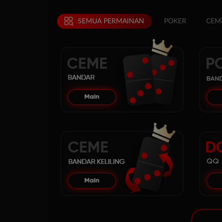
SEMUA PERMAINAN
POKER
CEM