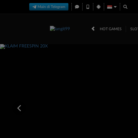
Main di Telegram
HOT GAMES
SLO