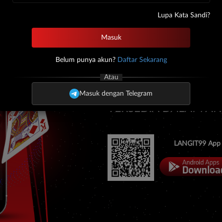
Lupa Kata Sandi?
DOWNLOAD
Belum punya akun?
Daftar Sekarang
SEKARANG
Atau
Masuk dengan Telegram
NIKMATI PERFORMA T
TERSEDIA DALAM A
LANGIT99 App