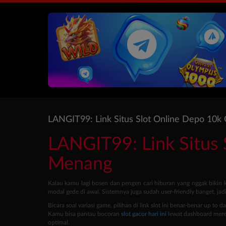
LANGIT99: Link Situs Slot Online Depo 10k
LANGIT99: Link Situs 
Menang
Kalau kamu lagi bosen dan pengen cari hiburan yang nggak bikin
modal gede di awal. Sistemnya juga sudah user-friendly banget, jad
Bicara soal variasi game, pilihan di link slot ini benar-benar up to 
Kamu bisa pantau bocoran
slot gacor hari ini
lewat dashboard mere
optimal.