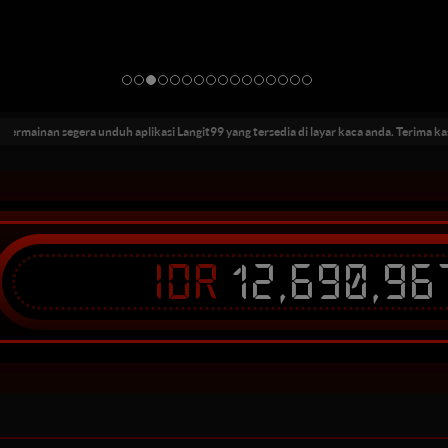
n segera unduh aplikasi Langit99 yang tersedia di layar kaca anda. Terima kasih
IDR
12,690,97