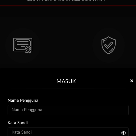
×
MASUK
bangga menjadi salah satu
Kami memiliki salah s
 poker klub elit yang telah
platform pembayaran onlin
Nama Pengguna
sensi & diregulasi di Asia.
jam yang paling aman 
terbaru.
Kata Sandi