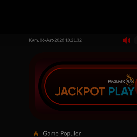
Kam, 06-Agt-2026 10.21.32
seluruh member setia Langit99, untuk keamanan dan pengalaman lebih baik ke permaina
JACKPOT
PLAY
Game Populer