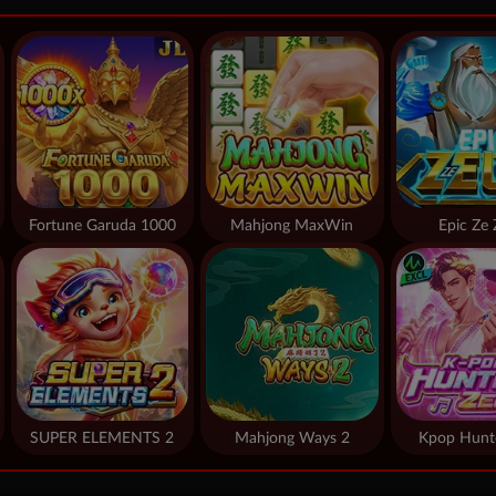
Fortune Garuda 1000
Mahjong MaxWin
Epic Ze
SUPER ELEMENTS 2
Mahjong Ways 2
Kpop Hunt