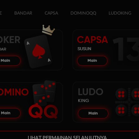
E
BANDAR
CAPSA
DOMINOQQ
LUDOKING
LIHAT PERMAINAN SELANJUTNYA