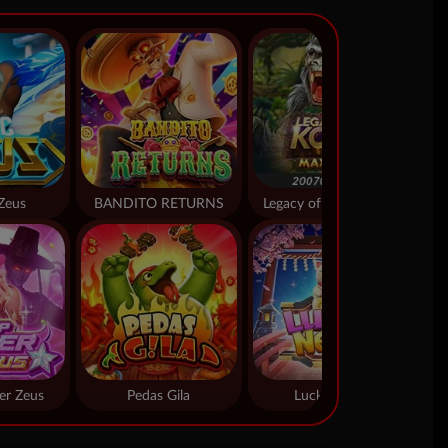
 Zeus
BANDITO RETURNS
Legacy of Kong Maxways
er Zeus
Pedas Gila
Lucky Neko
C