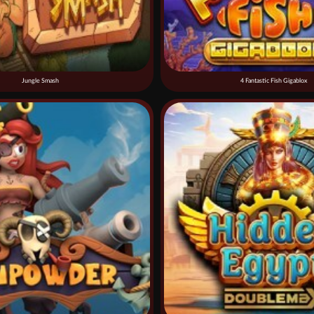
Jungle Smash
4 Fantastic Fish Gigablox