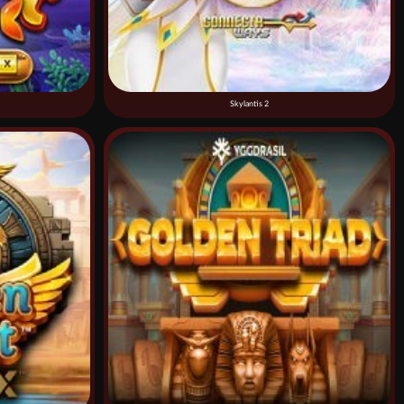
Skylantis 2