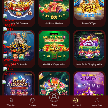
Jingle Bell Bonanza
Multi Hot 5 Deluxe
Power Of Tiger
Coins Of Atlantis
Multi Hot 5 Super Wilds
Multi Fruits Charging Wilds
9Gaming
Promosi
Masuk
Hub. Kami
Akun Saya
Gems Crown Charging Wilds
Foxy Hot 20
WildMultiStar