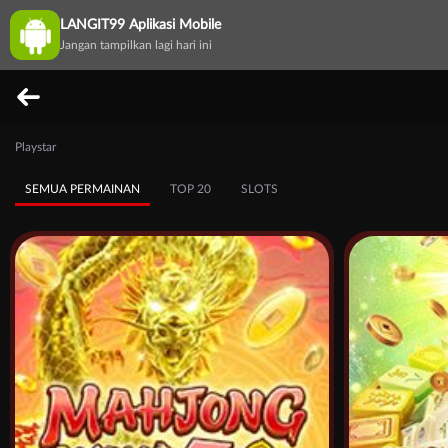
LANGIT99 Aplikasi Mobile
Jangan tampilkan lagi hari ini
Playstar
SEMUA PERMAINAN
TOP 20
SLOTS