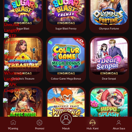
Sugar Blast
Sugar Blast Frenzy
Olympus Fortune
Cleopatra's Treasure
Colour Game Mega Bonus
Dear Senpai
9Gaming
Promosi
Masuk
Hub. Kami
Akun Saya
Aztec Rush Bonanza
HEAVENLY FEAST WITH WUKONG
Hippo Splash