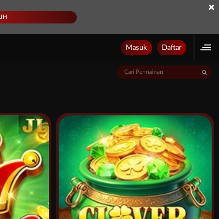
×
UH
Masuk
Daftar